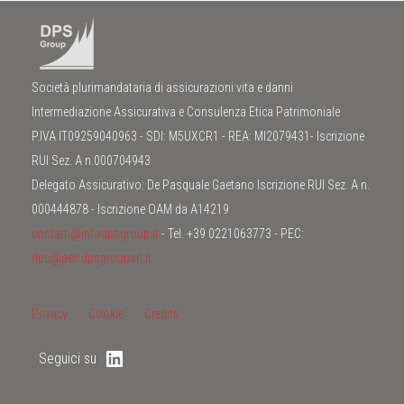
Società plurimandataria di assicurazioni vita e danni
Intermediazione Assicurativa e Consulenza Etica Patrimoniale
P.IVA IT09259040963 - SDI: M5UXCR1 - REA: MI2079431- Iscrizione
RUI Sez. A n.000704943
Delegato Assicurativo: De Pasquale Gaetano Iscrizione RUI Sez. A n.
000444878 - Iscrizione OAM da A14219
contatti@infodpsgroup.it
- Tel. +39 0221063773 - PEC:
dps@pec.dpsgroupsrl.it
Privacy
Cookie
Credits
Seguici su