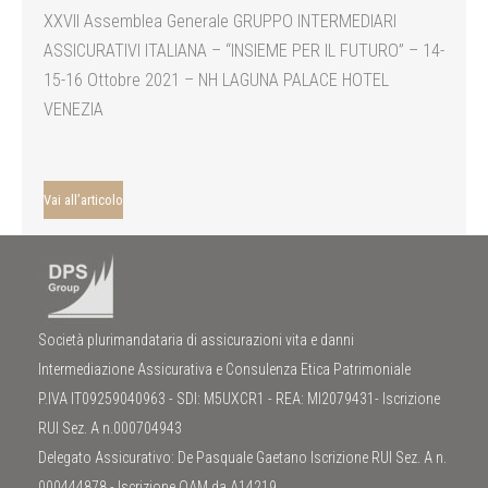
XXVII Assemblea Generale GRUPPO INTERMEDIARI
ASSICURATIVI ITALIANA – “INSIEME PER IL FUTURO” – 14-
15-16 Ottobre 2021 – NH LAGUNA PALACE HOTEL
VENEZIA
Vai all’articolo
Società plurimandataria di assicurazioni vita e danni
Intermediazione Assicurativa e Consulenza Etica Patrimoniale
P.IVA IT09259040963 - SDI: M5UXCR1 - REA: MI2079431- Iscrizione
RUI Sez. A n.000704943
Delegato Assicurativo: De Pasquale Gaetano Iscrizione RUI Sez. A n.
000444878 - Iscrizione OAM da A14219