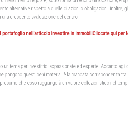
 un rendimento regolare, sotto forma di reddito da locazione, e spe
to alternative rispetto a quelle di azioni o obbligazioni. Inoltre, g
di una crescente svalutazione del denaro.
ortafoglio nell’articolo Investire in immobiliCliccate qui per le
 un tema per investitrici appassionate ed esperte. Accanto agli ogge
he pongono questi beni materiali è la mancata corrispondenza tra e
presume che esso raggiungerà un valore collezionistico nel tempo 