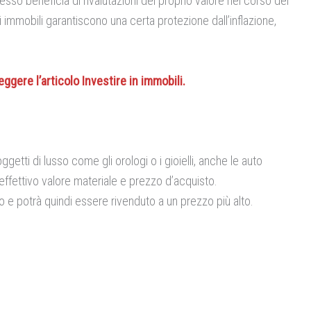
sso beneficia di rivalutazioni del proprio valore nel corso del
li immobili garantiscono una certa protezione dall’inflazione,
ggere l’articolo Investire in immobili.
tti di lusso come gli orologi o i gioielli, anche le auto
ffettivo valore materiale e prezzo d’acquisto.
e potrà quindi essere rivenduto a un prezzo più alto.